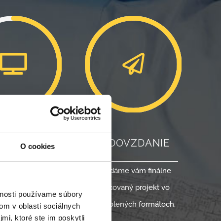
RACOVANIE
5. ODOVZDANIE
O cookies
eme 3D modely
Odovzdáme vám finálne
MESH, SOLID),
vypracovaný projekt vo
vnosti používame súbory
ná bodov,
vami zvolených formátoch.
om v oblasti sociálnych
mi, ktoré ste im poskytli
ické prehliadky.