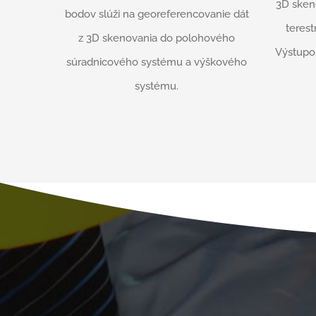
3D sken
bodov slúži na georeferencovanie dát
terest
z 3D skenovania do polohového
Výstupo
súradnicového systému a výškového
systému.