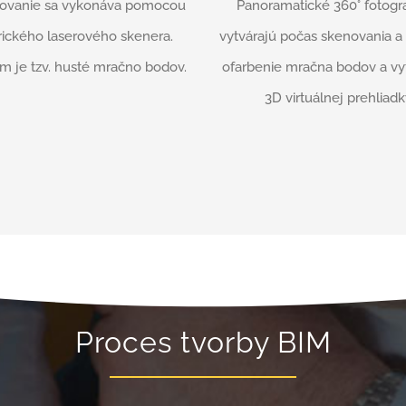
ovanie sa vykonáva pomocou
Panoramatické 360° fotogra
rického laserového skenera.
vytvárajú počas skenovania a 
m je tzv. husté mračno bodov.
ofarbenie mračna bodov a vy
3D virtuálnej prehliadk
Proces tvorby BIM