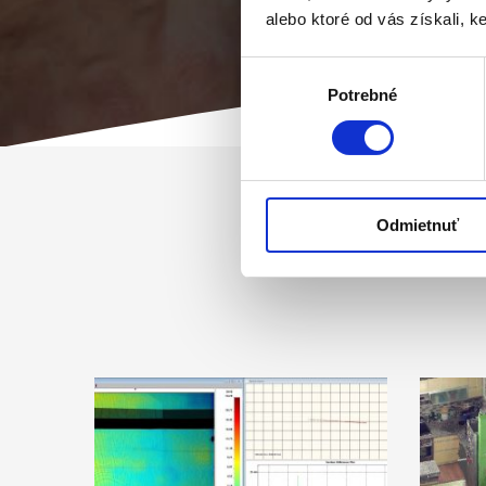
alebo ktoré od vás získali, ke
Výber
Potrebné
súhlasu
Odmietnuť
3