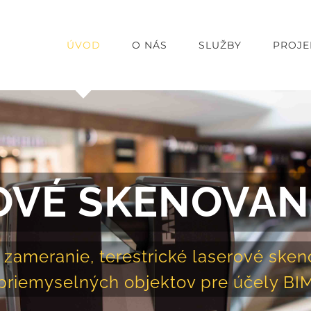
ÚVOD
O NÁS
SLUŽBY
PROJE
OVÉ SKENOVANI
ameranie, terestrické laserové ske
priemyselných objektov pre účely BI