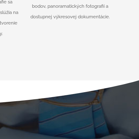
fie sa
bodov, panoramatických fotografií a
slúžia na
dostupnej výkresovej dokumentácie.
tvorenie
y.