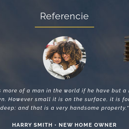
Referencie
 estate investors soon quit the profession an
 more of a man in the world if he have but a 
ate, you often see a side of humanity that st
n. However small it is on the surface, it is 
deep; and that is a very handsome property.“
funds, and saving money shelter you from.“
HARRY SMITH • NEW HOME OWNER
JOHN DOE • PROPERTY INVESTOR