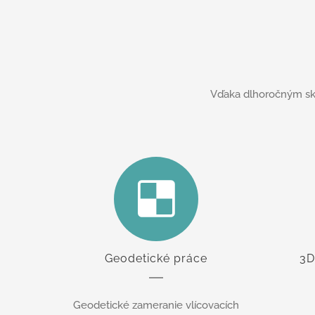
Vďaka dlhoročným skús
Geodetické práce
3D
Geodetické zameranie vlícovacích