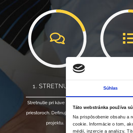
1. STRETNUTIE
2. PLÁNO
Súhlas
Stretnutie pri káve v našich
Naplánujeme pos
Táto webstránka používa sú
priestoroch. Definujeme cieľ
vyberieme najle
Na prispôsobenie obsahu a r
projektu.
technológiu pre 
cookie. Informácie o tom, ak
médií, inzercie a analýzy. Tí