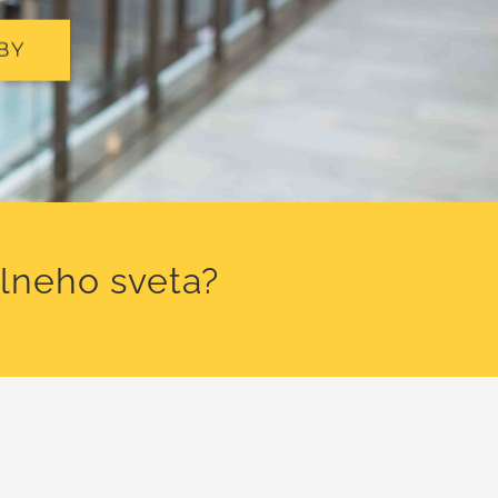
BY
álneho sveta?