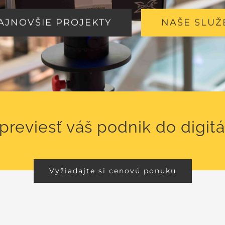
AJNOVŠIE PROJEKTY
NAŠE SLUŽ
previesť váš podnik do digit
Vyžiadajte si cenovú ponuku