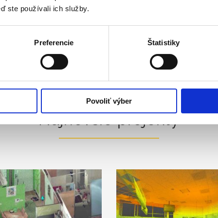
ď ste používali ich služby.
Preferencie
Štatistiky
Povoliť výber
Najnovšie projekty
D skenovanie bytov – Koloseo, Bratislava
Tatra banka – Aupark, Bratislava