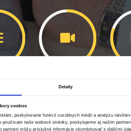
VANIE
3. ZAMERANIE
4. SP
Detaily
tup prác a
Vykonáme zameranie a 3D
Vypracuj
bory cookies
pšiu možnú
skenovanie priemyselných
(CAD, 
eklám, poskytovanie funkcií sociálnych médií a analýzu návšte
váš projekt.
objektov najmodernejšou
mrač
o používate naše webové stránky, poskytujeme aj našim partner
to partneri môžu príslušné informácie skombinovať s ďalšími údaj
technológiou.
panoramat