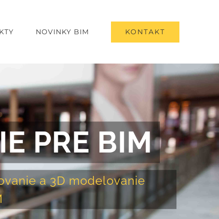
KONTAKT
KTY
NOVINKY BIM
E PRE BIM
novanie a 3D modelovanie
M