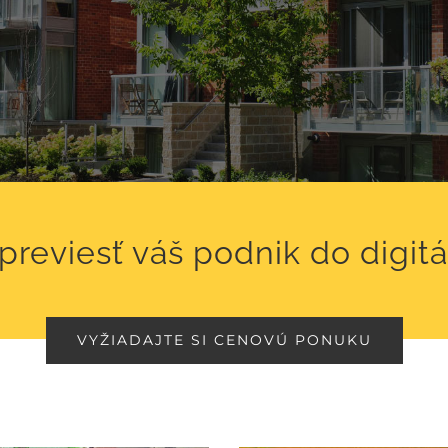
previesť váš podnik do digit
VYŽIADAJTE SI CENOVÚ PONUKU