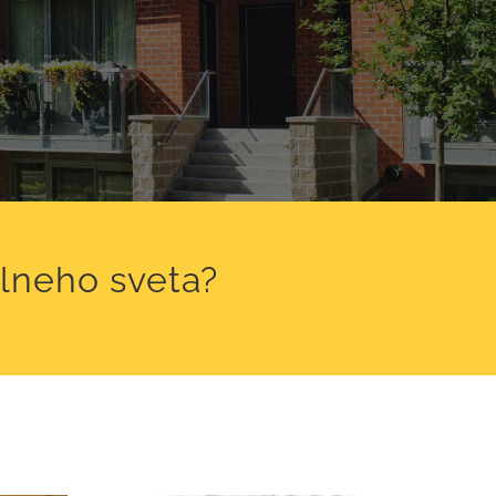
álneho sveta?