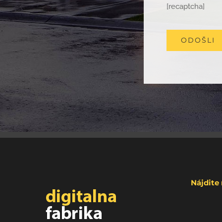
[recaptcha]
Nájdite