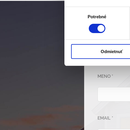
Výber
Potrebné
súhlasu
Odmietnuť
MENO *
EMAIL *