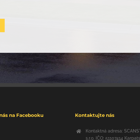
 nás na Facebooku
Kontaktujte nás
Kontaktná adresa: SCAN
s.r.o. IČO: 51107414 Karpat