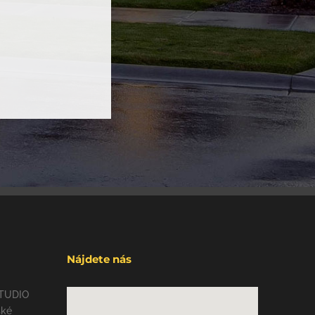
Nájdete nás
STUDIO
ské