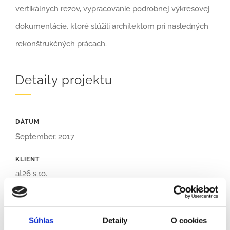
vertikálnych rezov, vypracovanie podrobnej výkresovej
dokumentácie, ktoré slúžili architektom pri nasledných
rekonštrukčných prácach.
Detaily projektu
DÁTUM
September, 2017
KLIENT
at26 s.r.o.
TYP PROJEKTU
3D skenovanie – Terestrické laserové skenovanie
Súhlas
Detaily
O cookies