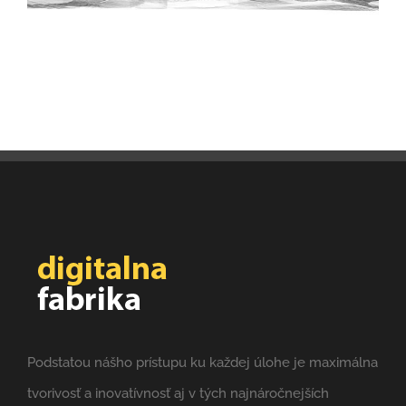
Podstatou nášho prístupu ku každej úlohe je maximálna
tvorivosť a inovatívnosť aj v tých najnáročnejších