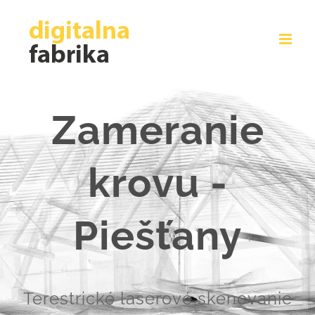
Skip
to
content
Zameranie
krovu -
Piešťany
Terestrické laserové skenovanie